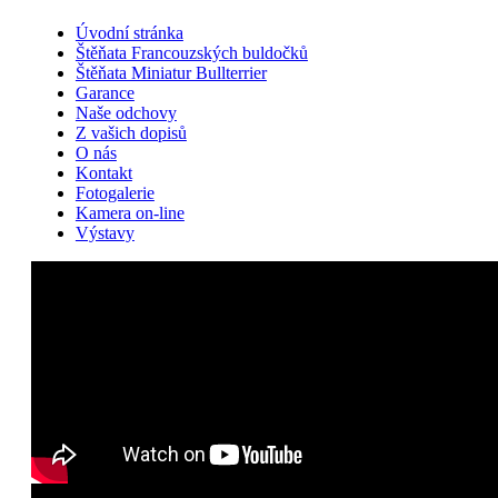
Úvodní stránka
Štěňata Francouzských buldočků
Štěňata Miniatur Bullterrier
Garance
Naše odchovy
Z vašich dopisů
O nás
Kontakt
Fotogalerie
Kamera on-line
Výstavy