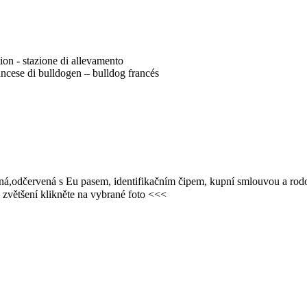
tion - stazione di allevamento
ncese di bulldogen – bulldog francés
vaná,odčervená s Eu pasem, identifikačním čipem, kupní smlouvou a r
 zvětšení klikněte na vybrané foto <<<