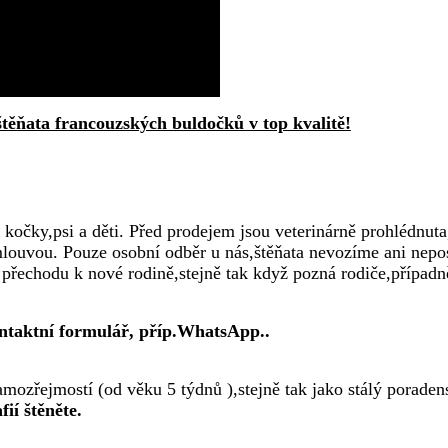
těňata francouzských buldočků v top kvalitě!
na kočky,psi a děti. Před prodejem jsou veterinárně prohlédnu
uvou. Pouze osobní odběr u nás,štěňata nevozíme ani neposí
přechodu k nové rodině,stejně tak když pozná rodiče,případn
ntaktní formulář, příp.WhatsApp..
mozřejmostí (od věku 5 týdnů ),stejně tak jako stálý porade
ií štěněte.