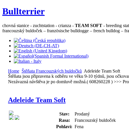
Bullterrier
chovná stanice - zuchtstation - crianza -
TEAM SOFT
- breeding sta
francouzský buldoček – französische bulldogge – french bulldog – fra
Home
Štěňata Francouzských buldočků
Adeleide Team Soft
Štěňata jsou připravena k odběru ve věku 9-10 týdnů, jsou očko
Nezávazná návštěva je po domluvě možná.( 608260228 ) >>>
Pro
Adeleide Team Soft
Stav:
Prodaný
Rasa:
Francouzský buldoček
Pohlaví:
Fena