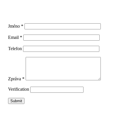
Jméno *
Email *
Telefon
Zpráva *
Verification