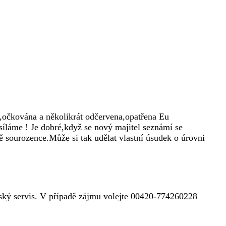
ta,očkována a několikrát odčervena,opatřena Eu
láme ! Je dobré,když se nový majitel seznámí se
ě sourozence.Může si tak udělat vlastní úsudek o úrovni
nský servis. V případě zájmu volejte 00420-774260228