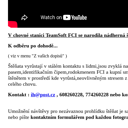
V chovné stanici TeamSoft FCI se narodila nádherná š
K odběru po dohodě...
( viz v menu "Z vašich dopisů" )
Štěňata vyrůstají v stálém kontaktu s lidmi,jsou zvyklá 
pasem,identifikačním čipem,rodokmenem FCI a kupní smlo
štěnětem v prostředí kde vyrůstá,neovlivněným stresem z 
celého chovu.
Kontakt :
ih@post.cz
, 608260228, 774260228 nebo ko
Umožnění návštěvy pro nezávaznou prohlídku štěňat je sa
nebo pište
kontaktním formulářem pod každou fotograf