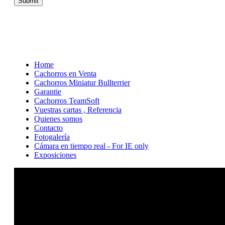
Home
Cachorros en Venta
Cachorros Miniatur Bullterrier
Garantie
Cachorros TeamSoft
Vuestras cartas , Referencia
Quienes somos
Contacto
Fotogalería
Cámara en tiempo real - For IE only
Exposiciones