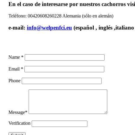
En el caso de interesarse por nuestros cachorros vis
Teléfono: 00420608260228 Alemania (sólo en alemán)
e-mail:
info@welpenfci.eu
(espaňol , inglés ,italian
Name *
Email *
Phone
Message*
Verification