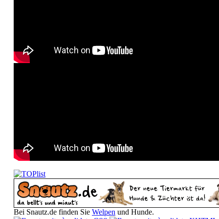
Bei Snautz.de finden Sie
Welpen
und Hunde.