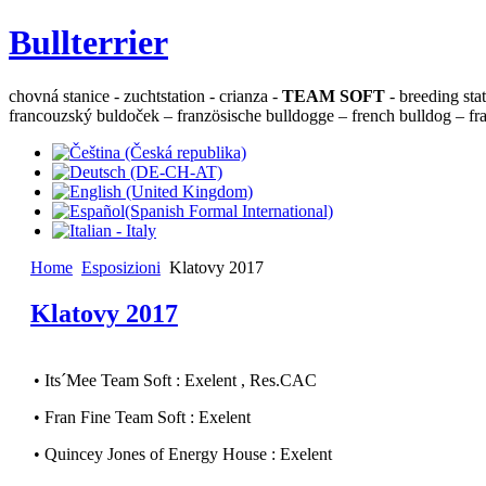
Bullterrier
chovná stanice - zuchtstation - crianza -
TEAM SOFT
- breeding sta
francouzský buldoček – französische bulldogge – french bulldog – fra
Home
Esposizioni
Klatovy 2017
Klatovy 2017
• Its´Mee Team Soft : Exelent , Res.CAC
• Fran Fine Team Soft : Exelent
• Quincey Jones of Energy House : Exelent