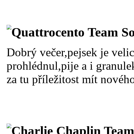
Quattrocento Team So
Dobrý večer,pejsek je veli
prohlédnul,pije a i granul
za tu příležitost mít nové
Charlie Chaplin Team 