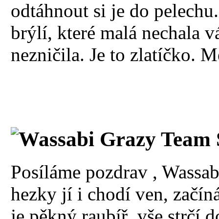
odtáhnout si je do pelech
brýlí, které malá nechala v
nezničila. Je to zlatíčko. 
Wassabi Grazy Team 
Posíláme pozdrav , Wassabi
hezky jí i chodí ven, začín
je pěkný raubíř, vše strčí 