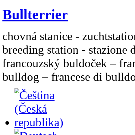
Bullterrier
chovná stanice - zuchtstatio
breeding station - stazione 
francouzský buldoček – fra
bulldog – francese di bulld