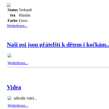
Status
Verkauft
Sex
Hündin
Farbe
Fawn
Weiterlesen...
Naši psi jsou přátelští k dětem i kočkám..
Weiterlesen...
Videa
několik videí...
Weiterlesen...