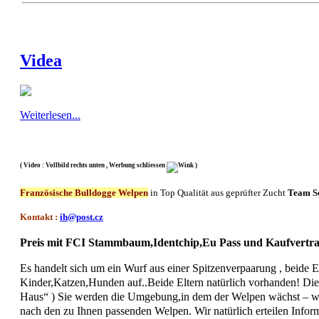
Videa
Weiterlesen...
( Video : Vollbild rechts unten , Werbung schliessen
)
Französische Bulldogge Welpen
in Top Qualität aus geprüfter Zucht
Team S
Kontakt :
ih@post.cz
Preis mit FCI Stammbaum,Identchip,Eu Pass und Kaufvertr
Es handelt sich um ein Wurf aus einer Spitzenverpaarung , beide
Kinder,Katzen,Hunden auf..Beide Eltern natürlich vorhanden! Di
Haus“ ) Sie werden die Umgebung,in dem der Welpen wächst – wie e
nach den zu Ihnen passenden Welpen. Wir natürlich erteilen Infor