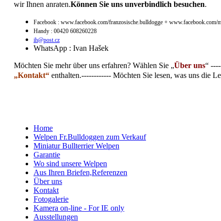
wir Ihnen anraten.
Können Sie uns unverbindlich besuchen
.
Facebook : www.facebook.com/franzosische.bulldogge + www.facebook.com/mini
Handy : 00420 608260228
ih@post.cz
WhatsApp : Ivan Hašek
Möchten Sie mehr über uns erfahren? Wählen Sie „
Über uns
“
---
„Kontakt“
enthalten.------------
Möchten Sie lesen, was uns die Le
Home
Welpen Fr.Bulldoggen zum Verkauf
Miniatur Bullterrier Welpen
Garantie
Wo sind unsere Welpen
Aus Ihren Briefen,Referenzen
Über uns
Kontakt
Fotogalerie
Kamera on-line - For IE only
Ausstellungen