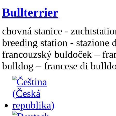
Bullterrier
chovná stanice - zuchtstatio
breeding station - stazione 
francouzský buldoček – fra
bulldog – francese di bulld