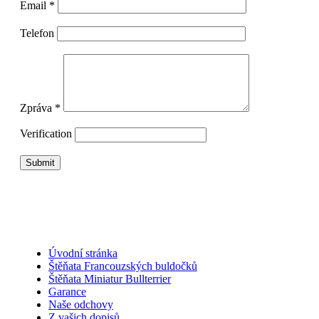
Email *
Telefon
Zpráva *
Verification
Úvodní stránka
Štěňata Francouzských buldočků
Štěňata Miniatur Bullterrier
Garance
Naše odchovy
Z vašich dopisů