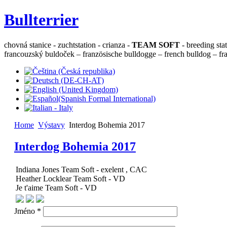
Bullterrier
chovná stanice - zuchtstation - crianza -
TEAM SOFT
- breeding sta
francouzský buldoček – französische bulldogge – french bulldog – fra
Home
Výstavy
Interdog Bohemia 2017
Interdog Bohemia 2017
Indiana Jones Team Soft - exelent , CAC
Heather Locklear Team Soft - VD
Je t'aime Team Soft - VD
Jméno *