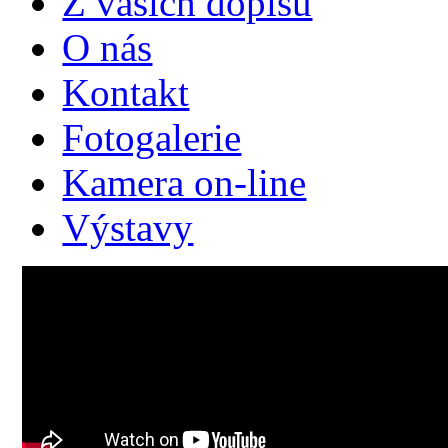
Z vašich dopisů
O nás
Kontakt
Fotogalerie
Kamera on-line
Výstavy