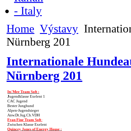
Home
Výstavy
Internati
Nürnberg 201
Internationale Hunde
Nürnberg 201
Its´Mee Team Soft :
J
ugendklasse Exelent 1
CAC Jugend
Bester Junghund
Alpen-Jugendsieger
Anw.Dt.Jug.Ch.VDH
Fran Fine Team Soft
:
Zwischen Klasse Exelent
Quincey Jones of Energy House
: