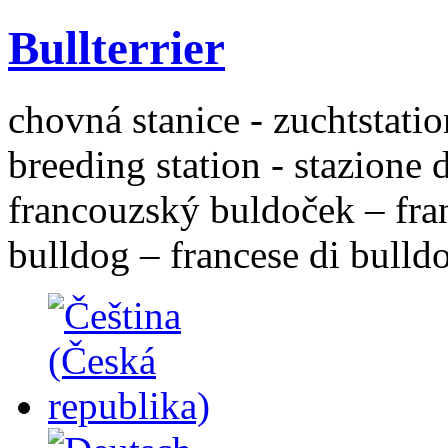
Bullterrier
chovná stanice - zuchtstatio
breeding station - stazione 
francouzský buldoček – fra
bulldog – francese di bulld